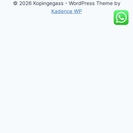
© 2026 Kopingegass - WordPress Theme by
Kadence WP
add_action('wp_footer', function() { ?>
Beranda
Artikel Edukasi
Katalog Produk
Peluang Reseller
Tentang Kami
Kontak