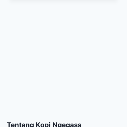
STAMINA
PRIA
SECARA
ALAMI
DAN
AMAN
Tentang Kopi Ngegass