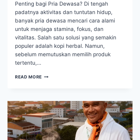
Penting bagi Pria Dewasa? Di tengah
padatnya aktivitas dan tuntutan hidup,
banyak pria dewasa mencari cara alami
untuk menjaga stamina, fokus, dan
vitalitas. Salah satu solusi yang semakin
populer adalah kopi herbal. Namun,
sebelum memutuskan memilih produk
tertentu,…
5
READ MORE
FAKTA
KOPI
HERBAL
YANG
HARUS
DIKETAHUI
PRIA
DEWASA
SEBELUM