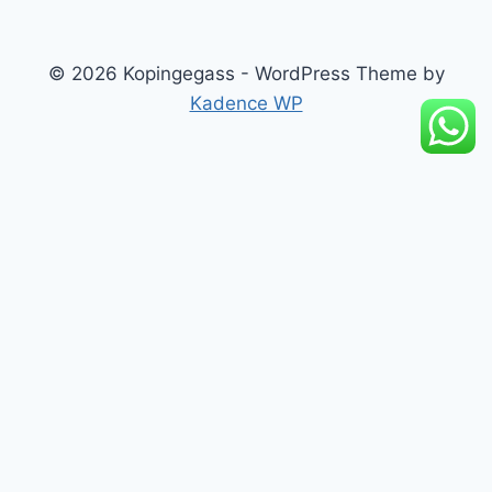
© 2026 Kopingegass - WordPress Theme by
Kadence WP
add_action('wp_footer', function() { ?>
Beranda
Artikel Edukasi
Katalog Produk
Peluang Reseller
Tentang Kami