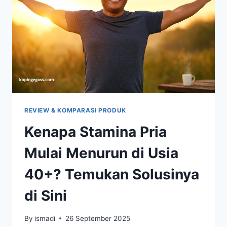
TERBUKTI
AMPUH
—
CEK
FAKTANYA
DI
SINI
REVIEW & KOMPARASI PRODUK
Kenapa Stamina Pria
Mulai Menurun di Usia
40+? Temukan Solusinya
di Sini
By
ismadi
26 September 2025