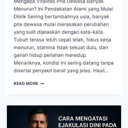
Mengapa Vitalitas Pria Dewasa Banyak
Menurun? Ini Pendekatan Alami yang Mulai
Dilirik Seiring bertambahnya usia, banyak
pria dewasa mulai merasakan perubahan
yang sulit dijelaskan dengan kata-kata.
Tubuh terasa lebih cepat lelah, fokus kerja
menurun, stamina tidak sekuat dulu, dan
gairah hidup perlahan meredup.
Menariknya, kondisi ini sering datang tanpa
disertai penyakit berat yang jelas. Hasil…
MENGAPA
READ MORE
VITALITAS
PRIA
DEWASA
BANYAK
MENURUN?
INI
PENDEKATAN