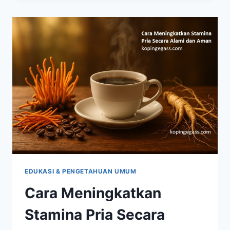
UNTUK
VITALITAS:
FAKTA,
MANFAAT,
DAN
UJI
KLINIS
YANG
WAJIB
ANDA
TAHU
EDUKASI & PENGETAHUAN UMUM
Cara Meningkatkan
Stamina Pria Secara