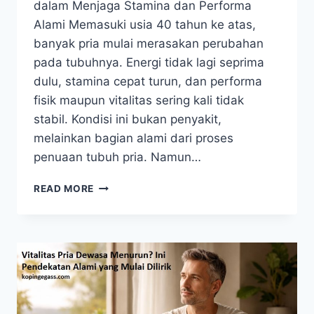
dalam Menjaga Stamina dan Performa
Alami Memasuki usia 40 tahun ke atas,
banyak pria mulai merasakan perubahan
pada tubuhnya. Energi tidak lagi seprima
dulu, stamina cepat turun, dan performa
fisik maupun vitalitas sering kali tidak
stabil. Kondisi ini bukan penyakit,
melainkan bagian alami dari proses
penuaan tubuh pria. Namun…
VITALITAS
READ MORE
PRIA
USIA
40+:
PERAN
GINSENG
DALAM
MENJAGA
STAMINA