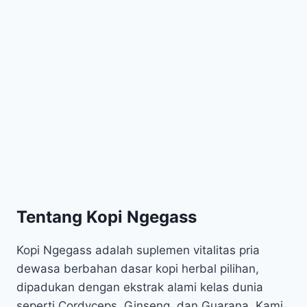
UJI
KLINIS
YANG
WAJIB
ANDA
TAHU
Tentang Kopi Ngegass
Kopi Ngegass adalah suplemen vitalitas pria
dewasa berbahan dasar kopi herbal pilihan,
dipadukan dengan ekstrak alami kelas dunia
seperti Cordyceps, Ginseng, dan Guarana. Kami