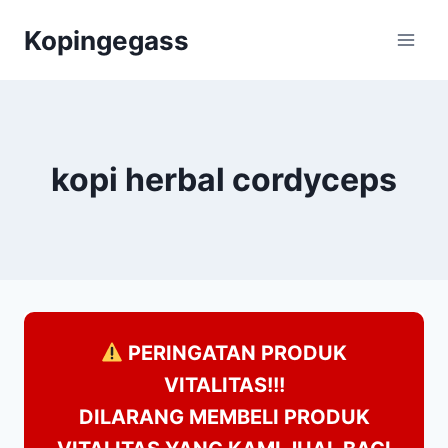
Skip
Kopingegass
to
content
kopi herbal cordyceps
PERINGATAN PRODUK
VITALITAS!!!
DILARANG MEMBELI PRODUK