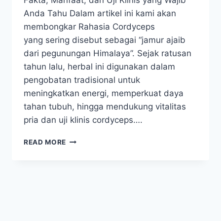
Fakta, Manfaat, dan Uji Klinis yang Wajib
Anda Tahu Dalam artikel ini kami akan
membongkar Rahasia Cordyceps
yang sering disebut sebagai “jamur ajaib
dari pegunungan Himalaya”. Sejak ratusan
tahun lalu, herbal ini digunakan dalam
pengobatan tradisional untuk
meningkatkan energi, memperkuat daya
tahan tubuh, hingga mendukung vitalitas
pria dan uji klinis cordyceps….
BONGKAR
READ MORE
RAHASIA
CORDYCEPS
UNTUK
VITALITAS:
FAKTA,
MANFAAT,
DAN