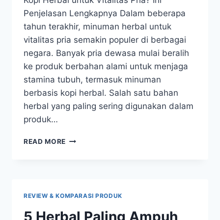
Kopi Herbal untuk Vitalitas Pria? Ini
Penjelasan Lengkapnya Dalam beberapa
tahun terakhir, minuman herbal untuk
vitalitas pria semakin populer di berbagai
negara. Banyak pria dewasa mulai beralih
ke produk berbahan alami untuk menjaga
stamina tubuh, termasuk minuman
berbasis kopi herbal. Salah satu bahan
herbal yang paling sering digunakan dalam
produk…
MENGAPA
READ MORE
GINSENG
SERING
DIGUNAKAN
DALAM
KOPI
REVIEW & KOMPARASI PRODUK
HERBAL
UNTUK
5 Herbal Paling Ampuh