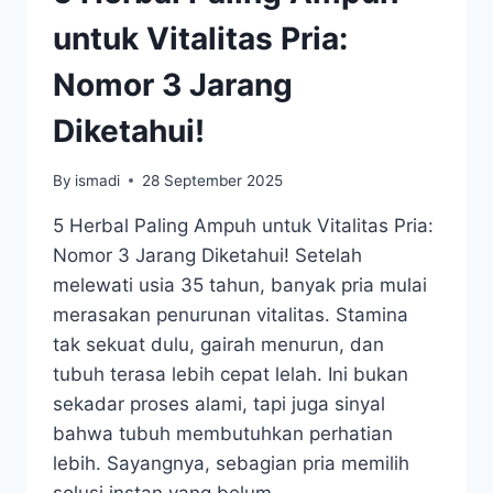
VITALITAS
PRIA?
untuk Vitalitas Pria:
INI
PENJELASAN
Nomor 3 Jarang
LENGKAPNYA
Diketahui!
By
ismadi
28 September 2025
5 Herbal Paling Ampuh untuk Vitalitas Pria:
Nomor 3 Jarang Diketahui! Setelah
melewati usia 35 tahun, banyak pria mulai
merasakan penurunan vitalitas. Stamina
tak sekuat dulu, gairah menurun, dan
tubuh terasa lebih cepat lelah. Ini bukan
sekadar proses alami, tapi juga sinyal
bahwa tubuh membutuhkan perhatian
lebih. Sayangnya, sebagian pria memilih
solusi instan yang belum…