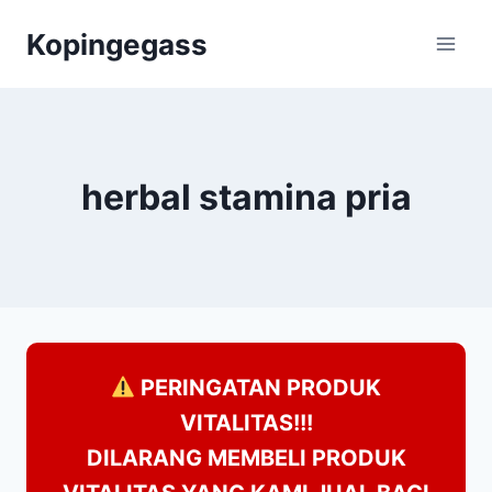
Skip
Kopingegass
to
content
herbal stamina pria
PERINGATAN PRODUK
VITALITAS!!!
DILARANG MEMBELI PRODUK