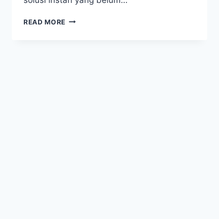
5
READ MORE
HERBAL
PALING
AMPUH
UNTUK
VITALITAS
PRIA:
NOMOR
3
JARANG
DIKETAHUI!